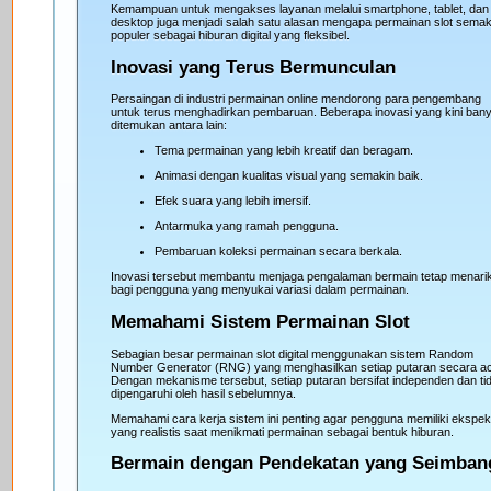
Kemampuan untuk mengakses layanan melalui smartphone, tablet, dan
desktop juga menjadi salah satu alasan mengapa permainan slot semak
populer sebagai hiburan digital yang fleksibel.
Inovasi yang Terus Bermunculan
Persaingan di industri permainan online mendorong para pengembang
untuk terus menghadirkan pembaruan. Beberapa inovasi yang kini ban
ditemukan antara lain:
Tema permainan yang lebih kreatif dan beragam.
Animasi dengan kualitas visual yang semakin baik.
Efek suara yang lebih imersif.
Antarmuka yang ramah pengguna.
Pembaruan koleksi permainan secara berkala.
Inovasi tersebut membantu menjaga pengalaman bermain tetap menari
bagi pengguna yang menyukai variasi dalam permainan.
Memahami Sistem Permainan Slot
Sebagian besar permainan slot digital menggunakan sistem Random
Number Generator (RNG) yang menghasilkan setiap putaran secara a
Dengan mekanisme tersebut, setiap putaran bersifat independen dan ti
dipengaruhi oleh hasil sebelumnya.
Memahami cara kerja sistem ini penting agar pengguna memiliki ekspek
yang realistis saat menikmati permainan sebagai bentuk hiburan.
Bermain dengan Pendekatan yang Seimban