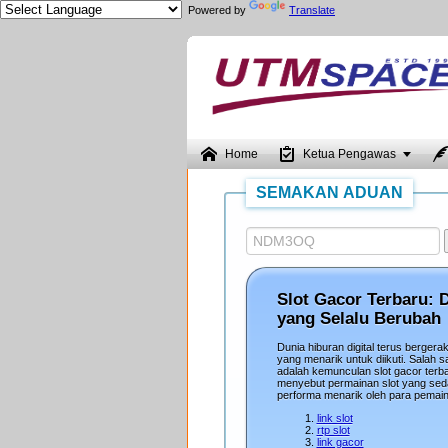
Powered by
Translate



Home
Ketua Pengawas
SEMAKAN ADUAN
Slot Gacor Terbaru:
yang Selalu Berubah
Dunia hiburan digital terus berger
yang menarik untuk diikuti. Salah 
adalah kemunculan slot gacor terba
menyebut permainan slot yang seda
performa menarik oleh para pemain
link slot
rtp slot
link gacor