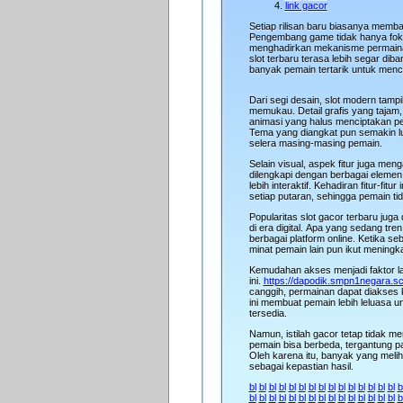
link gacor
Setiap rilisan baru biasanya memb
Pengembang game tidak hanya fokus
menghadirkan mekanisme permainan 
slot terbaru terasa lebih segar di
banyak pemain tertarik untuk men
Dari segi desain, slot modern tamp
memukau. Detail grafis yang tajam
animasi yang halus menciptakan pe
Tema yang diangkat pun semakin l
selera masing-masing pemain.
Selain visual, aspek fitur juga meng
dilengkapi dengan berbagai elem
lebih interaktif. Kehadiran fitur-fit
setiap putaran, sehingga pemain ti
Popularitas slot gacor terbaru juga
di era digital. Apa yang sedang tre
berbagai platform online. Ketika s
minat pemain lain pun ikut meningk
Kemudahan akses menjadi faktor l
ini.
https://dapodik.smpn1negara.sc
canggih, permainan dapat diakses 
ini membuat pemain lebih leluasa u
tersedia.
Namun, istilah gacor tetap tidak me
pemain bisa berbeda, tergantung pa
Oleh karena itu, banyak yang melih
sebagai kepastian hasil.
bl
bl
bl
bl
bl
bl
bl
bl
bl
bl
bl
bl
bl
bl
bl
b
bl
bl
bl
bl
bl
bl
bl
bl
bl
bl
bl
bl
bl
bl
bl
b