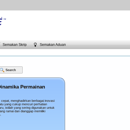


Semakan Skrip
Semakan Aduan
 Dinamika Permainan
ak cepat, menghadirkan berbagai inovasi
satu yang cukup mencuri perhatian
ru, istilah yang sering digunakan untuk
ng ramai dan dianggap memiliki
.